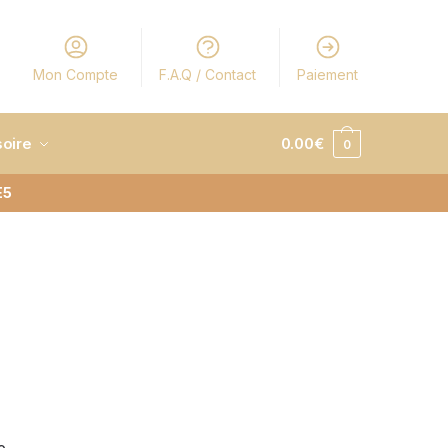
Mon Compte
F.A.Q / Contact
Paiement
oire
0.00
€
0
E5