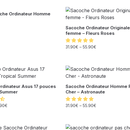
oche Ordinateur Homme
Sacoche Ordinateur Originale
femme – Fleurs Roses
31.90
€
–
55.90
€
rdinateur Asus 17 pouces
Sacoche Ordinateur Homme 
l Summer
Cher – Astronaute
.90
€
31.90
€
–
55.90
€