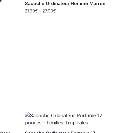
Sacoche Ordinateur Homme Marron
21.90
€
–
27.90
€