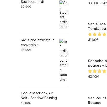
Sac cours ordi
38.90
€
–
42
69.90
€
Sac à Dos
Tendance
41.90
€
Sac à dos ordinateur
convertible
84.90
€
Sacoche po
pouces – L
43.90
€
Coque MacBook Air
Noir - Shadow Painting
Sac Pour O
Rosace
42.90
€