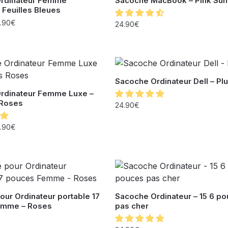
rdinateur Femme
Sacoche MacBook – Pink Su
– Feuilles Bleues
.90
€
24.90
€
Sacoche Ordinateur Dell – Plu
rdinateur Femme Luxe –
 Roses
24.90
€
.90
€
ur Ordinateur portable 17
Sacoche Ordinateur – 15 6 p
emme – Roses
pas cher