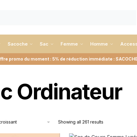
Sacoche
Sac
Femme
Homme
Access
ffre promo du moment : 5% de réduction immédiate : SACOCH
c Ordinateur
Showing all 261 results