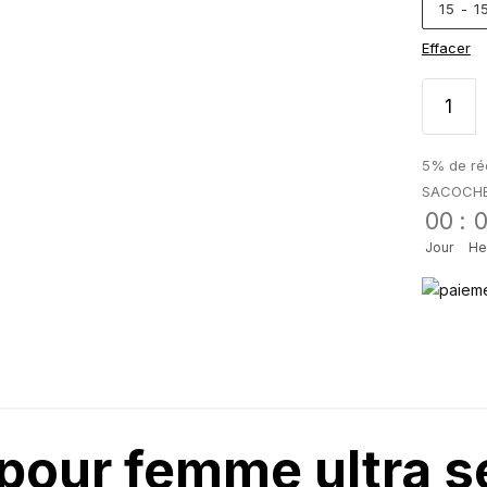
15 - 
Effacer
5% de réd
SACOCH
00
:
Jour
He
pour femme ultra s