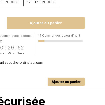
15.6 POUCES
17 - 17.3 POUCES
Ajouter au panier
14 Commandes aujourd'hui !
uction avec le code :
E5
00
:
29
:
51
ure
Mins
Secs
Ajouter au panier
écurisée