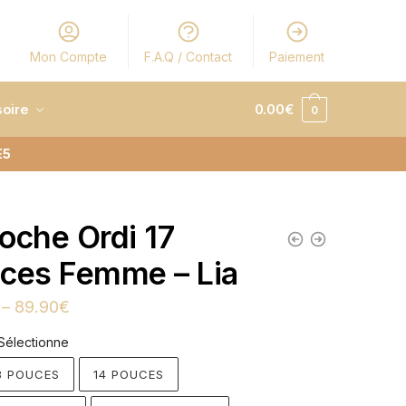
Mon Compte
F.A.Q / Contact
Paiement
oire
0.00
€
0
E5
oche Ordi 17
ces Femme – Lia
–
89.90
€
Sélectionne
13 POUCES
14 POUCES