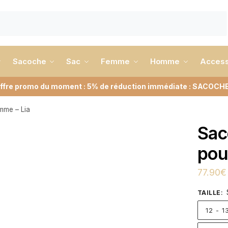
Sacoche
Sac
Femme
Homme
Access
ffre promo du moment : 5% de réduction immédiate : SACOCH
mme – Lia
Sac
pou
77.90
€
TAILLE
:
12 - 