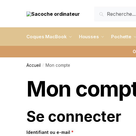
RECHERCHE
Coques MacBook
Housses
Pochette
O
Accueil
Mon compte
/
Mon comp
Se connecter
Identifiant ou e-mail
*