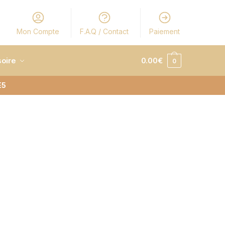
Mon Compte
F.A.Q / Contact
Paiement
oire
0.00
€
0
E5