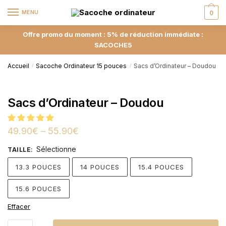
MENU
0
Offre promo du moment : 5% de réduction immédiate :
SACOCHE5
Accueil
Sacoche Ordinateur 15 pouces
Sacs d’Ordinateur – Doudou
/
/
Sacs d’Ordinateur – Doudou
49.90
€
–
55.90
€
Sélectionne
TAILLE
:
13.3 POUCES
14 POUCES
15.4 POUCES
15.6 POUCES
Effacer