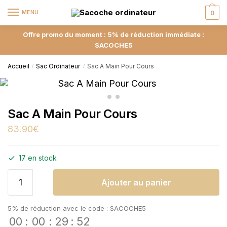
MENU
0
Offre promo du moment : 5% de réduction immédiate :
SACOCHE5
Accueil
Sac Ordinateur
Sac A Main Pour Cours
/
/
Sac A Main Pour Cours
83.90
€
17 en stock
Ajouter au panier
5% de réduction avec le code : SACOCHE5
00
:
00
:
29
:
52