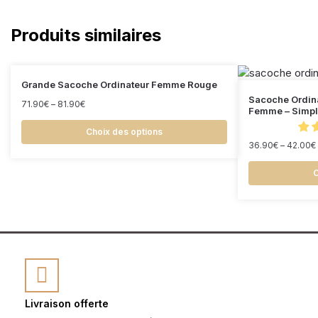
Produits similaires
Grande Sacoche Ordinateur Femme Rouge
Sacoche Ordin
71.90
€
–
81.90
€
Femme – Simple
Choix des options
36.90
€
–
42.00
€
C
Livraison offerte