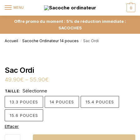
MENU
0
Offre promo du moment : 5% de réduction immédiate :
SACOCHE5
Accueil
Sacoche Ordinateur 14 pouces
Sac Ordi
/
/
Sac Ordi
49.90
€
–
55.90
€
Sélectionne
TAILLE
:
13.3 POUCES
14 POUCES
15.4 POUCES
15.6 POUCES
Effacer