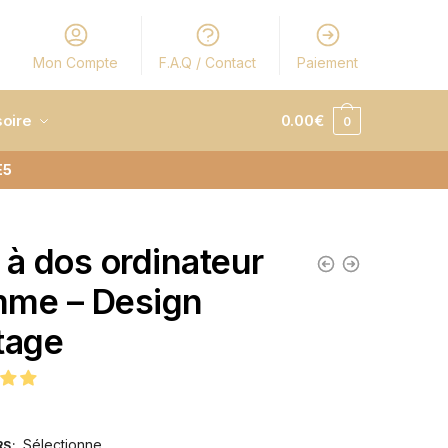
Mon Compte
F.A.Q / Contact
Paiement
oire
0.00
€
0
E5
 à dos ordinateur
me – Design
tage
€
Sélectionne
RS
: