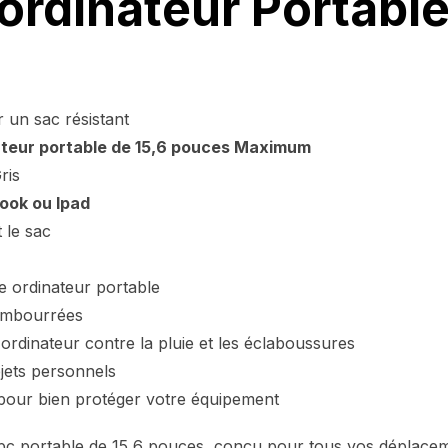
 ordinateur Portabl
 un sac résistant
teur portable de 15,6 pouces Maximum
ris
ook ou Ipad
 le sac
 ordinateur portable
rembourrées
ordinateur contre la pluie et les éclaboussures
jets personnels
our bien protéger votre équipement
n pc portable de 15,6 pouces, conçu pour tous vos déplacem