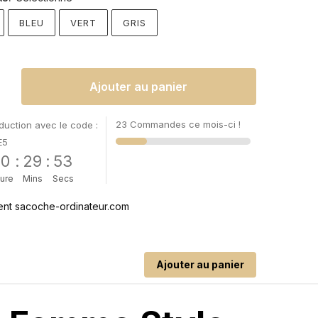
BLEU
VERT
GRIS
Ajouter au panier
23 Commandes ce mois-ci !
uction avec le code :
E5
00
:
29
:
52
ure
Mins
Secs
Ajouter au panier