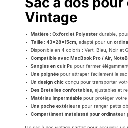
Sac à dos pour
Vintage
Matière : Oxford et Polyester
durable, pour
Taille : 43x28x15cm
, adapté pour un
ordina
Disponible en 4 coloris : Vert, Bleu, Noir et G
Compatible avec MacBook Pro / Air, NoteB
Sangles en cuir Pu
pour fermer élégamment
Une poignée
pour attraper facilement le sac
Un design chic
conçu pour transporter votre
Des Bretelles confortables
, ajustables et 
Matériau Imperméable
pour protéger votre 
Una poche extérieure
pour ranger petits ob
Compartiment matelassé pour ordinateur
p
Un sac à dos vintage parfait pour accueillir u