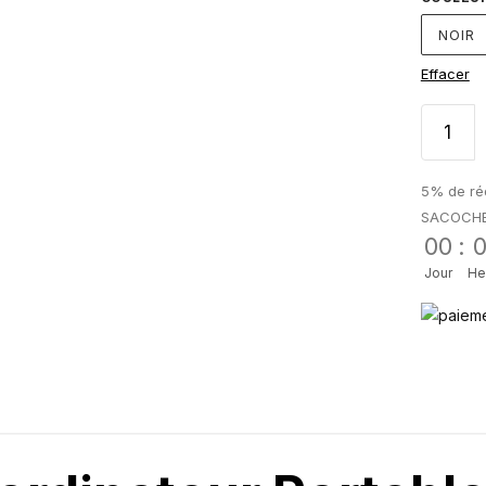
NOIR
Effacer
5% de réd
SACOCH
00
:
Jour
He