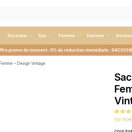
Sacoche
Sac
Femme
Homme
Access
ffre promo du moment : 5% de réduction immédiate : SACOCH
 Femme – Design Vintage
Sac
Fem
Vin
69.90
COULEU