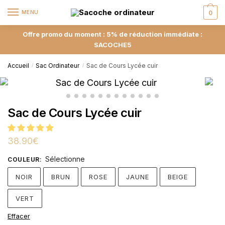
MENU
0
Offre promo du moment : 5% de réduction immédiate :
SACOCHE5
Accueil
Sac Ordinateur
Sac de Cours Lycée cuir
/
/
Sac de Cours Lycée cuir
38.90
€
Sélectionne
COULEUR
:
NOIR
BRUN
ROSE
JAUNE
BEIGE
VERT
Effacer