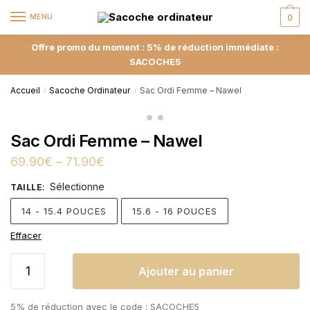
MENU
0
Offre promo du moment : 5% de réduction immédiate :
SACOCHE5
Accueil
Sacoche Ordinateur
Sac Ordi Femme – Nawel
/
/
Sac Ordi Femme – Nawel
69.90
€
–
71.90
€
Sélectionne
TAILLE
:
14 - 15.4 POUCES
15.6 - 16 POUCES
Effacer
Ajouter au panier
5% de réduction avec le code : SACOCHE5