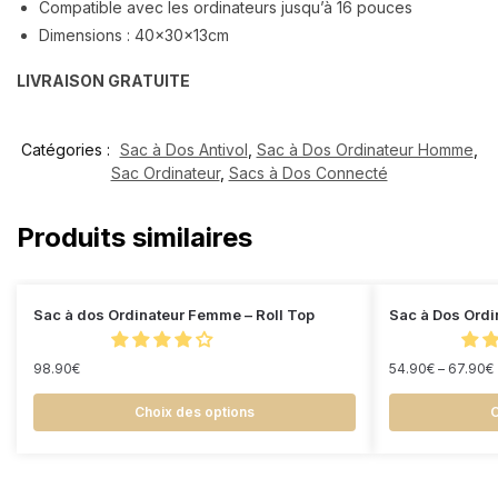
Compatible avec les ordinateurs jusqu’à 16 pouces
Dimensions : 40x30x13cm
LIVRAISON GRATUITE
Catégories :
Sac à Dos Antivol
,
Sac à Dos Ordinateur Homme
,
Sac Ordinateur
,
Sacs à Dos Connecté
Produits similaires
Sac à dos Ordinateur Femme – Roll Top
Sac à Dos Ord
98.90
€
54.90
€
–
67.90
€
Choix des options
C