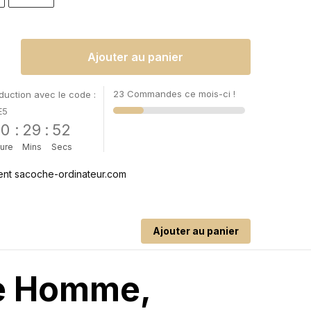
Ajouter au panier
23 Commandes ce mois-ci !
uction avec le code :
E5
00
:
29
:
51
ure
Mins
Secs
Ajouter au panier
ce Homme,