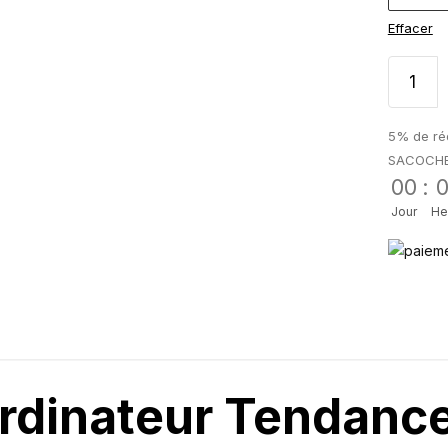
Effacer
5% de réd
SACOCH
00
:
Jour
He
Ordinateur Tendan