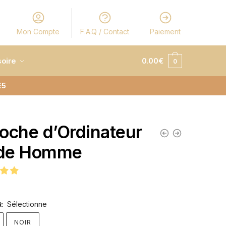
Mon Compte
F.A.Q / Contact
Paiement
oire
0.00
€
0
E5
oche d’Ordinateur
de Homme
Sélectionne
R
:
NOIR