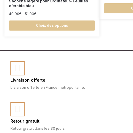
Sacoche légère pour Ordinateur- Feuilles
d’érable bleu
C
49.90
€
–
51.90
€
Choix des options
Livraison offerte
Livraison offerte en France métropolitaine.
Retour gratuit
Retour gratuit dans les 30 jours.