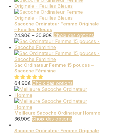
Sacoche Ordinateur Femme Originale
– Feuilles Bleues
Ce
24.90
€
–
30.90
€
Choix des options
produit
a
plusieurs
variations.
Les
Sac Ordinateur Femme 15 pouces –
Sacoche Féminine
options
peuvent
Ce
être
64.90
€
Choix des options
produit
choisies
a
sur
plusieurs
la
variations.
page
Les
du
Meilleure Sacoche Ordinateur Homme
Ce
36.90
€
Choix des options
options
produit
produit
peuvent
a
Sacoche Ordinateur Femme Originale
être