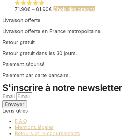
plusieurs
choisies
variations.
sur
Ce
71.90
€
–
81.90
€
Choix des options
Les
la
produit
Livraison offerte
options
page
a
peuvent
du
plusieurs
Livraison offerte en France métropolitaine.
être
produit
variations.
choisies
Les
Retour gratuit
sur
options
la
peuvent
Retour gratuit dans les 30 jours.
page
être
du
choisies
Paiement sécurisé
produit
sur
Paiement par carte bancaire.
la
page
S'inscrire à notre newsletter
du
produit
Email
Envoyer
Liens utiles
F.A.Q
Mentions légales
Retours et remboursements