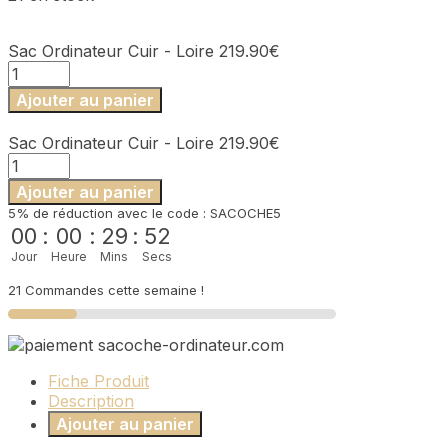
Sac Ordinateur Cuir - Loire
219.90
€
quantité
de
Ajouter au panier
Sac
Ordinateur
Sac Ordinateur Cuir - Loire
219.90
€
Cuir
quantité
-
de
Loire
Ajouter au panier
Sac
5% de réduction avec le code : SACOCHE5
Ordinateur
00
:
00
:
29
:
52
Cuir
Jour
Heure
Mins
Secs
-
Loire
21 Commandes cette semaine !
Fiche Produit
Description
Ajouter au panier