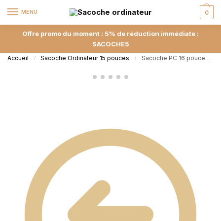
Skip to navigation
Skip to content
MENU
0
Offre promo du moment : 5% de réduction immédiate :
SACOCHE5
Accueil
Sacoche Ordinateur 15 pouces
Sacoche PC 16 pouces – Sable
/
/