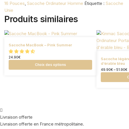
16 Pouces
,
Sacoche Ordinateur Homme
Étiquette :
Sacoche
Unie
Produits similaires
Ce produit a plusieurs variations. Les
Sacoche MacBook – Pink Summer
options peuvent être choisies sur la page du
24.90
€
produit
Ce produit a p
Sacoche légère
d’érable bleu
Choix des options
options peuven
49.90
€
–
51.90
€
produit
C
Livraison offerte
Livraison offerte en France métropolitaine.