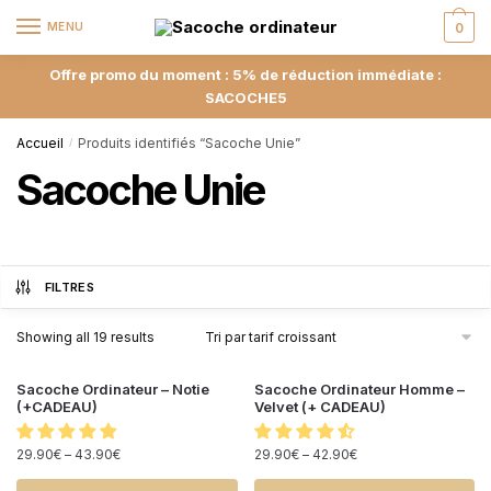
MENU
0
Offre promo du moment : 5% de réduction immédiate :
SACOCHE5
Accueil
Produits identifiés “Sacoche Unie”
/
Sacoche Unie
FILTRES
Showing all 19 results
Sacoche Ordinateur – Notie
Sacoche Ordinateur Homme –
(+CADEAU)
Velvet (+ CADEAU)
29.90
€
–
43.90
€
29.90
€
–
42.90
€