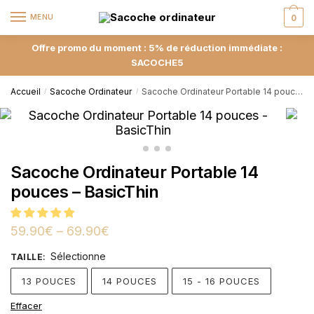
MENU
0
Offre promo du moment : 5% de réduction immédiate :
SACOCHE5
Accueil
Sacoche Ordinateur
Sacoche Ordinateur Portable 14 pouces – BasicThin
/
/
Sacoche Ordinateur Portable 14
pouces – BasicThin
59.90
€
–
69.90
€
Sélectionne
TAILLE
:
13 POUCES
14 POUCES
15 - 16 POUCES
Effacer