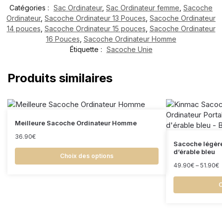
Catégories :
Sac Ordinateur
,
Sac Ordinateur femme
,
Sacoche
Ordinateur
,
Sacoche Ordinateur 13 Pouces
,
Sacoche Ordinateur
14 pouces
,
Sacoche Ordinateur 15 pouces
,
Sacoche Ordinateur
16 Pouces
,
Sacoche Ordinateur Homme
Étiquette :
Sacoche Unie
Produits similaires
Meilleure Sacoche Ordinateur Homme
36.90
€
Sacoche légère
d’érable bleu
Choix des options
49.90
€
–
51.90
€
C