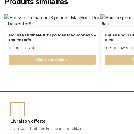
Produits similaires
Housse Ordinateur 13 pouces MacBook Pro –
Housse pour Or
Douce forêt
Bleu
30.90
€
–
36.90
€
37.90
€
–
42.90
€
Choix des options
C
Livraison offerte
Livraison offerte en France métropolitaine.