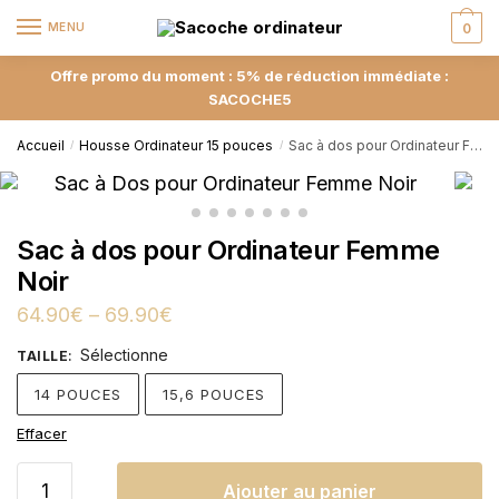
MENU
0
Offre promo du moment : 5% de réduction immédiate :
SACOCHE5
Accueil
Housse Ordinateur 15 pouces
Sac à dos pour Ordinateur Femme Noir
/
/
Sac à dos pour Ordinateur Femme
Noir
64.90
€
–
69.90
€
Sélectionne
TAILLE
:
14 POUCES
15,6 POUCES
Effacer
Ajouter au panier