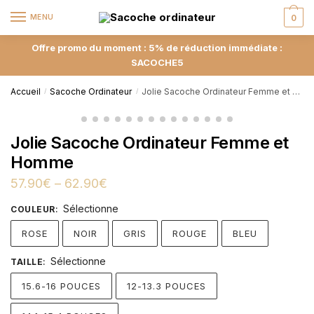
MENU
0
Offre promo du moment : 5% de réduction immédiate :
SACOCHE5
Accueil
Sacoche Ordinateur
Jolie Sacoche Ordinateur Femme et Homme
/
/
Jolie Sacoche Ordinateur Femme et
Homme
57.90
€
–
62.90
€
Sélectionne
COULEUR
:
ROSE
NOIR
GRIS
ROUGE
BLEU
Sélectionne
TAILLE
:
15.6-16 POUCES
12-13.3 POUCES