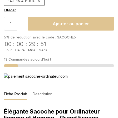
14.1-15.4 POUCES
Effacer
Ajouter au panier
5% de réduction avec le code : SACOCHE5
00
:
00
:
29
:
51
Jour
Heure
Mins
Secs
13 Commandes aujourd'hui !
Fiche Produit
Description
Élégante Sacoche pour Ordinateur
Femme et Homme – Grand Espace