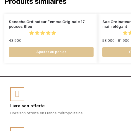
Produits similaires
Sacoche Ordinateur Femme Originale 17
Sac Ordinateur
pouces Bleu
main élégant
43.90
€
58.00
€
–
61.90
€
Ajouter au panier
C
Livraison offerte
Livraison offerte en France métropolitaine.