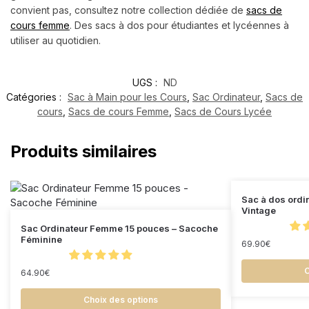
convient pas, consultez notre collection dédiée de
sacs de
cours femme
. Des sacs à dos pour étudiantes et lycéennes à
utiliser au quotidien.
UGS :
ND
Catégories :
Sac à Main pour les Cours
,
Sac Ordinateur
,
Sacs de
cours
,
Sacs de cours Femme
,
Sacs de Cours Lycée
Produits similaires
Sac à dos ordi
Vintage
Sac Ordinateur Femme 15 pouces – Sacoche
Féminine
69.90
€
C
64.90
€
Choix des options