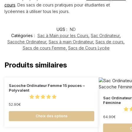
cours
. Des sacs de cours pratiques pour étudiantes et
lycéennes à utiliser tous les jours.
UGS :
ND
Catégories :
Sac à Main pour les Cours
,
Sac Ordinateur
,
Sacoche Ordinateur
,
Sacs à main Ordinateur
,
Sacs de cours
,
Sacs de cours Femme
,
Sacs de Cours Lycée
Produits similaires
Sacoche Ordinateur Femme 15 pouces –
Polyvalent
Sac Ordinateu
Féminine
52.90
€
Choix des options
64.90
€
C