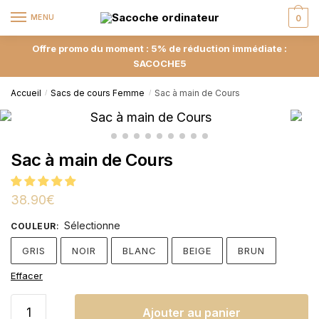
MENU
0
Offre promo du moment : 5% de réduction immédiate :
SACOCHE5
Accueil
Sacs de cours Femme
Sac à main de Cours
/
/
Sac à main de Cours
38.90
€
Sélectionne
COULEUR
:
GRIS
NOIR
BLANC
BEIGE
BRUN
Effacer
Ajouter au panier