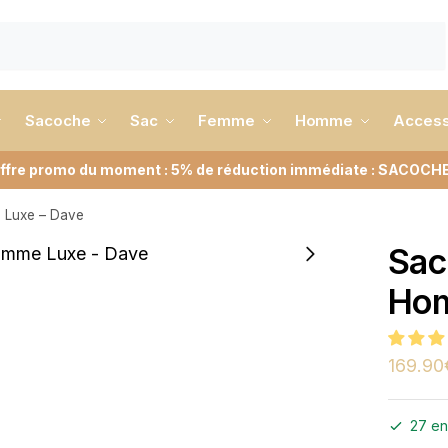
Sacoche
Sac
Femme
Homme
Access
ffre promo du moment : 5% de réduction immédiate : SACOCH
 Luxe – Dave
Sac
Hom
169.90
27 en