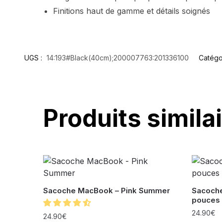
Finitions haut de gamme et détails soignés
UGS :
14:193#Black(40cm);200007763:201336100
Catégo
Produits simila
Sacoche MacBook – Pink Summer
Sacoche
pouces 
24.90
€
24.90
€