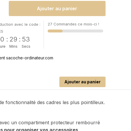
Ajouter au panier
27 Commandes ce mois-ci !
uction avec le code :
E5
00
:
29
:
52
ure
Mins
Secs
Ajouter au panier
fonctionnalité des cadres les plus pointilleux.
 avec un compartiment protecteur rembourré
s pour organiser vos accessoires