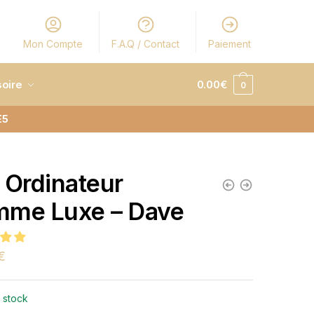
Mon Compte
F.A.Q / Contact
Paiement
oire
0.00
€
0
E5
 Ordinateur
me Luxe – Dave
€
 stock