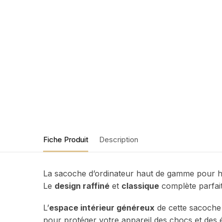
Fiche Produit
Description
La sacoche d’ordinateur haut de gamme pour homm
Le
design raffiné
et
classique
complète parfait
L’
espace intérieur généreux
de cette sacoche
pour protéger votre appareil des chocs et des é