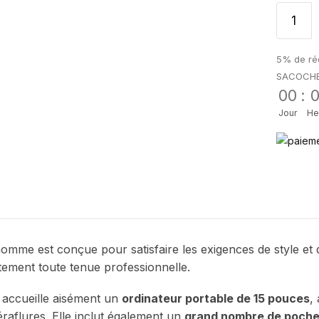
5% de réd
SACOCH
00
:
Jour
He
e est conçue pour satisfaire les exigences de style et de 
ement toute tenue professionnelle.
 accueille aisément un
ordinateur portable de 15 pouces
,
raflures. Elle inclut également un
grand nombre de poche