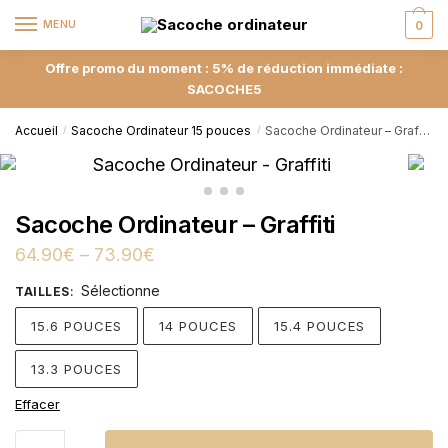
MENU
0
Offre promo du moment : 5% de réduction immédiate :
SACOCHE5
Accueil
Sacoche Ordinateur 15 pouces
Sacoche Ordinateur – Graffiti
/
/
Sacoche Ordinateur – Graffiti
64.90
€
–
73.90
€
Sélectionne
TAILLES
:
15.6 POUCES
14 POUCES
15.4 POUCES
13.3 POUCES
Effacer