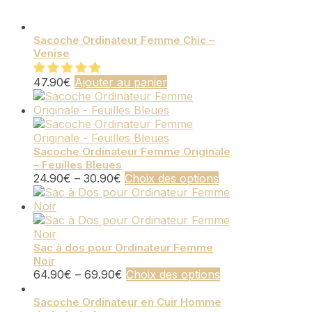
Sacoche Ordinateur Femme Chic –
Venise
47.90
€
Ajouter au panier
Sacoche Ordinateur Femme Originale
– Feuilles Bleues
Ce
24.90
€
–
30.90
€
Choix des options
produit
a
plusieurs
variations.
Les
Sac à dos pour Ordinateur Femme
Noir
options
Ce
64.90
€
–
69.90
€
Choix des options
peuvent
produit
être
a
Sacoche Ordinateur en Cuir Homme
choisies