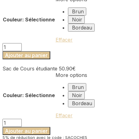
Brun
Couleur
:
Sélectionne
Noir
Bordeau
Effacer
quantité
de
Ajouter au panier
Sac
de
Sac de Cours étudiante
50.90
€
Cours
More options
étudiante
Brun
Couleur
:
Sélectionne
Noir
Bordeau
Effacer
quantité
de
Ajouter au panier
Sac
5% de réduction avec le code : SACOCHE5