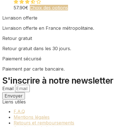
plusieurs
sur
variations.
Ce
57.90
€
Choix des options
la
Les
produit
page
Livraison offerte
options
a
du
peuvent
plusieurs
produit
Livraison offerte en France métropolitaine.
être
variations.
choisies
Les
Retour gratuit
sur
options
la
peuvent
Retour gratuit dans les 30 jours.
page
être
du
choisies
Paiement sécurisé
produit
sur
Paiement par carte bancaire.
la
page
S'inscrire à notre newsletter
du
produit
Email
Envoyer
Liens utiles
F.A.Q
Mentions légales
Retours et remboursements