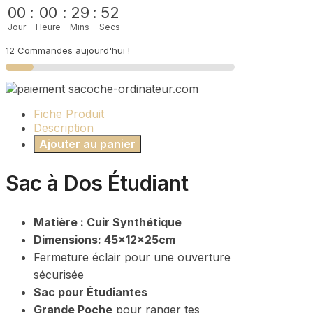
de
00
:
00
:
29
:
51
Cours
Jour
Heure
Mins
Secs
étudiante
12 Commandes aujourd'hui !
Fiche Produit
Description
Ajouter au panier
Sac à Dos Étudiant
Matière : Cuir Synthétique
Dimensions: 45x12x25cm
Fermeture éclair pour une ouverture
sécurisée
Sac pour Étudiantes
Grande Poche
pour ranger tes