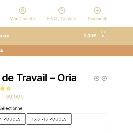
Mon Compte
F.A.Q / Contact
Paiement
oire
0.00
€
0
E5
 de Travail – Oria
–
99.90
€
Sélectionne
.4 POUCES
15.6 -16 POUCES