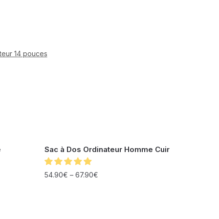
teur 14 pouces
e
Sac à Dos Ordinateur Homme Cuir
54.90
€
–
67.90
€