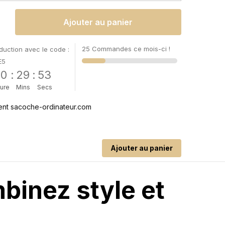
Ajouter au panier
25 Commandes ce mois-ci !
uction avec le code :
E5
00
:
29
:
52
ure
Mins
Secs
Ajouter au panier
mbinez style et