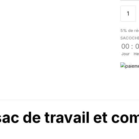
5% de réd
SACOCH
00
:
Jour
He
ac de travail et co