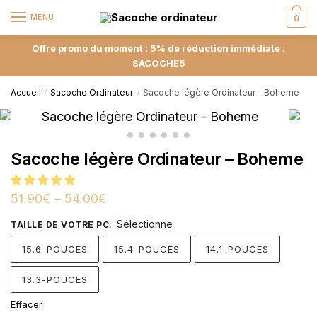
MENU
0
Offre promo du moment : 5% de réduction immédiate :
SACOCHE5
Accueil
Sacoche Ordinateur
Sacoche légère Ordinateur – Boheme
/
/
Sacoche légère Ordinateur – Boheme
51.90
€
–
54.00
€
Sélectionne
TAILLE DE VOTRE PC
:
15.6-POUCES
15.4-POUCES
14.1-POUCES
13.3-POUCES
Effacer