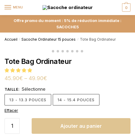
MENU
0
Offre promo du moment : 5% de réduction immédiate :
SACOCHE5
Accueil
Sacoche Ordinateur 15 pouces
Tote Bag Ordinateur
/
/
Tote Bag Ordinateur
45.90
€
–
49.90
€
Sélectionne
TAILLE
:
13 - 13.3 POUCES
14 - 15.4 POUCES
Effacer
Ajouter au panier