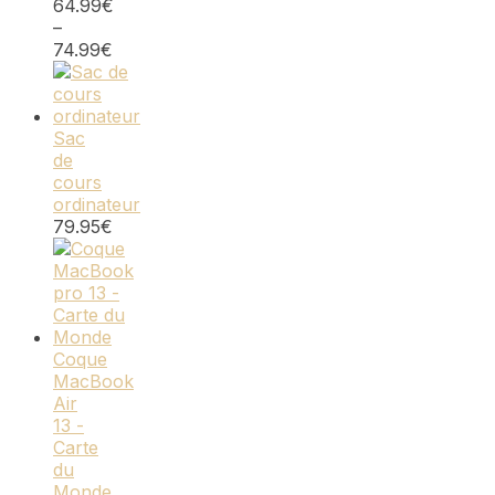
64.99
€
–
74.99
€
Sac
de
cours
ordinateur
79.95
€
Coque
MacBook
Air
13 -
Carte
du
Monde