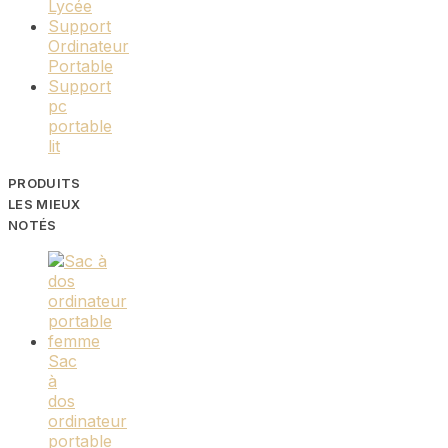
Lycée
Support
Ordinateur
Portable
Support
pc
portable
lit
PRODUITS
LES MIEUX
NOTÉS
Sac
à
dos
ordinateur
portable