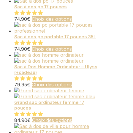
Les
du
produit
options
produit
a
Sac à dos pc 17 pouces
peuvent
plusieurs
être
variations.
Ce
74.90
€
Choix des options
choisies
Les
produit
sur
options
a
la
peuvent
plusieurs
Sac à dos pc portable 17 pouces 35L
page
être
variations.
du
choisies
Les
Ce
74.90
€
Choix des options
produit
sur
options
produit
la
peuvent
a
page
être
plusieurs
Sac à Dos Homme Ordinateur – Ulyss
du
choisies
(+cadeau)
variations.
produit
sur
Les
la
options
Ce
79.95
€
Choix des options
page
peuvent
produit
du
être
a
produit
choisies
plusieurs
Grand sac ordinateur femme 17
pouces
sur
variations.
la
Les
page
options
Ce
84.90
€
Choix des options
du
peuvent
produit
produit
être
a