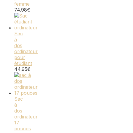
femme
74.98
€
Sac
à
dos
ordinateur
pour
étudiant
44.95
€
Sac
à
dos
ordinateur
17
pouces