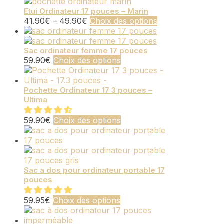
a
options
sur
plusieurs
Etui Ordinateur 17 pouces – Marin
peuvent
la
Ce
41.90
€
–
49.90
€
Choix des options
variations.
être
page
produit
Les
choisies
du
a
options
sur
produit
plusieurs
Sac ordinateur femme 17 pouces
peuvent
la
Ce
59.90
€
Choix des options
variations.
être
page
produit
Les
choisies
du
a
options
sur
produit
plusieurs
Pochette Ordinateur 17 3 pouces –
peuvent
la
Ultima
variations.
être
page
Les
choisies
du
options
Ce
59.90
€
Choix des options
sur
produit
peuvent
produit
la
être
a
page
choisies
plusieurs
du
sur
variations.
produit
la
Les
Sac a dos pour ordinateur portable 17
pouces
page
options
du
peuvent
Ce
produit
être
59.95
€
Choix des options
produit
choisies
a
sur