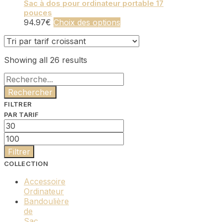
produit
être
a
Sac à dos pour ordinateur portable 17
pouces
choisies
plusieurs
Ce
94.97
€
Choix des options
sur
variations.
produit
la
Les
a
page
options
plusieurs
du
peuvent
Sorted
Showing all 26 results
variations.
produit
être
by
Les
choisies
Rechercher :
price:
options
sur
low
peuvent
la
to
être
page
FILTRER
high
choisies
du
PAR TARIF
sur
produit
Prix
la
min
Prix
page
max
du
Filtrer
produit
COLLECTION
Accessoire
Ordinateur
Bandoulière
de
Sac