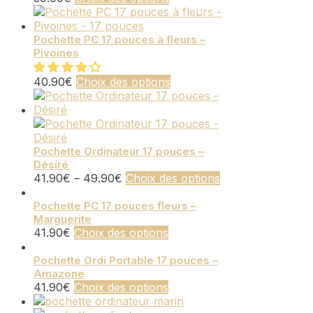
high
produit
a
plusieurs
Pochette PC 17 pouces à fleurs –
Pivoines
variations.
Les
options
Ce
40.90
€
Choix des options
peuvent
produit
être
a
choisies
plusieurs
sur
variations.
la
Les
Pochette Ordinateur 17 pouces –
Désiré
page
options
Ce
41.90
€
–
49.90
€
Choix des options
du
peuvent
produit
produit
être
a
Pochette PC 17 pouces fleurs –
choisies
Marguerite
plusieurs
sur
Ce
41.90
€
Choix des options
variations.
la
produit
Les
page
a
Pochette Ordi Portable 17 pouces –
options
du
Amazone
plusieurs
peuvent
produit
Ce
41.90
€
Choix des options
variations.
être
produit
Les
choisies