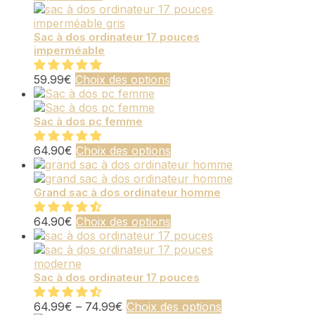
plusieurs
la
variations.
page
Les
du
Sac à dos ordinateur 17 pouces
imperméable
options
produit
peuvent
être
Ce
59.99
€
Choix des options
choisies
produit
sur
a
la
plusieurs
Sac à dos pc femme
page
variations.
du
Les
Ce
64.90
€
Choix des options
produit
options
produit
peuvent
a
être
plusieurs
Grand sac à dos ordinateur homme
choisies
variations.
sur
Les
Ce
64.90
€
Choix des options
la
options
produit
page
peuvent
a
du
être
plusieurs
produit
choisies
variations.
Sac à dos ordinateur 17 pouces
sur
Les
la
options
Ce
64.99
€
–
74.99
€
Choix des options