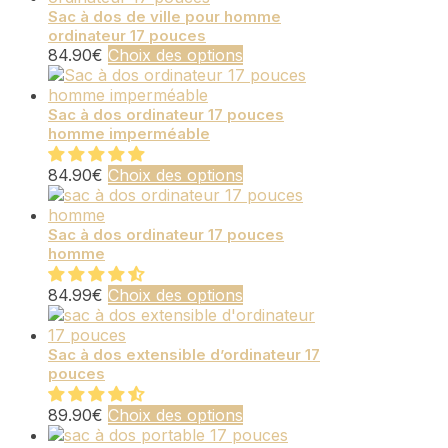
choisies
plusieurs
Sac à dos de ville pour homme
ordinateur 17 pouces
sur
variations.
Ce
84.90
€
Choix des options
la
Les
produit
page
options
a
du
peuvent
plusieurs
Sac à dos ordinateur 17 pouces
produit
être
homme imperméable
variations.
choisies
Les
sur
options
Ce
84.90
€
Choix des options
la
peuvent
produit
page
être
a
du
choisies
plusieurs
Sac à dos ordinateur 17 pouces
produit
homme
sur
variations.
la
Les
page
options
Ce
84.99
€
Choix des options
du
peuvent
produit
produit
être
a
choisies
plusieurs
Sac à dos extensible d’ordinateur 17
pouces
sur
variations.
la
Les
page
options
Ce
89.90
€
Choix des options
du
peuvent
produit