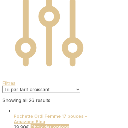
Filtres
Sorted
Showing all 26 results
by
price:
Pochette Ordi Femme 17 pouces –
low
Amazone Bleu
to
Ce
39.90
€
Choix des options