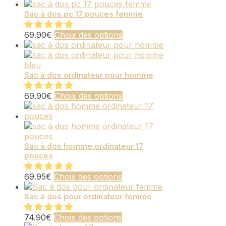
page
peuvent
produit
du
être
a
Sac à dos pc 17 pouces femme
produit
choisies
plusieurs
sur
variations.
Ce
69.90
€
Choix des options
la
Les
produit
page
options
a
du
peuvent
plusieurs
produit
être
variations.
Sac à dos ordinateur pour homme
choisies
Les
sur
options
Ce
69.90
€
Choix des options
la
peuvent
produit
page
être
a
du
choisies
plusieurs
produit
sur
variations.
la
Les
Sac à dos homme ordinateur 17
page
pouces
options
du
peuvent
produit
Ce
être
69.95
€
Choix des options
produit
choisies
a
sur
Sac à dos pour ordinateur femme
plusieurs
la
variations.
page
Ce
74.90
€
Choix des options