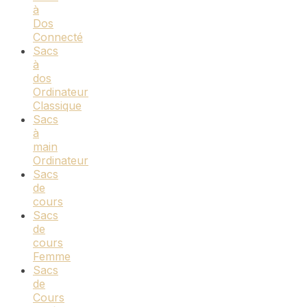
à
Dos
Connecté
Sacs
à
dos
Ordinateur
Classique
Sacs
à
main
Ordinateur
Sacs
de
cours
Sacs
de
cours
Femme
Sacs
de
Cours