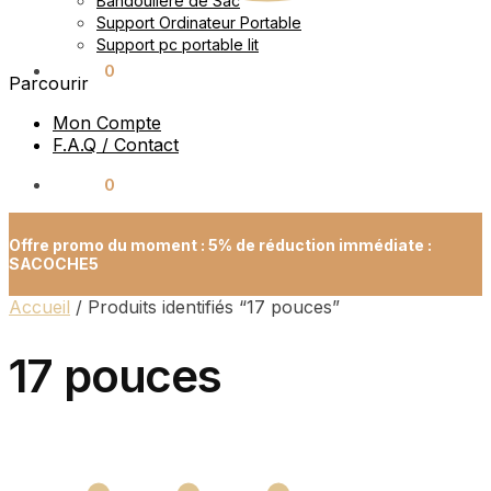
Bandoulière de Sac
Support Ordinateur Portable
Support pc portable lit
0.00
€
0
Parcourir
Mon Compte
F.A.Q / Contact
0.00
€
0
Offre promo du moment : 5% de réduction immédiate :
SACOCHE5
Accueil
/
Produits identifiés “17 pouces”
17 pouces