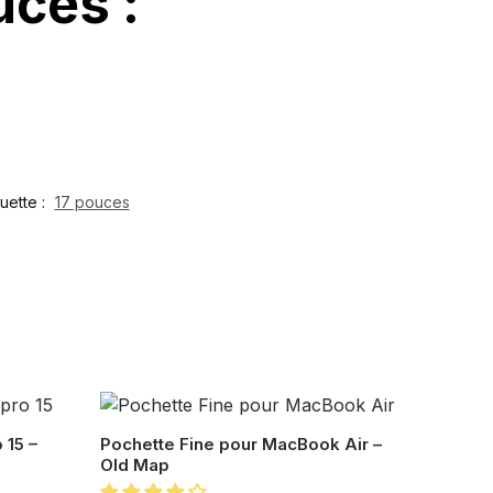
uces :
quette :
17 pouces
 15 –
Pochette Fine pour MacBook Air –
Old Map