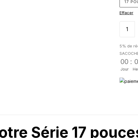
17 PO
Effacer
5% de réd
SACOCH
00
:
Jour
He
otre Série 17 pouc