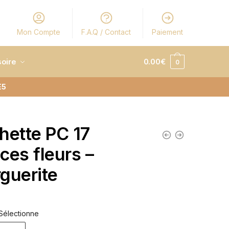
Mon Compte
F.A.Q / Contact
Paiement
oire
0.00
€
0
E5
hette PC 17
ces fleurs –
guerite
Sélectionne