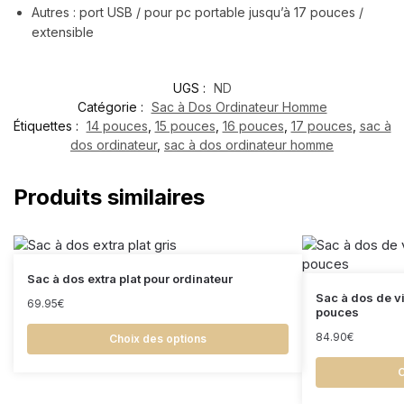
Autres : port USB / pour pc portable jusqu’à 17 pouces /
extensible
UGS :
ND
Catégorie :
Sac à Dos Ordinateur Homme
Étiquettes :
14 pouces
,
15 pouces
,
16 pouces
,
17 pouces
,
sac à
dos ordinateur
,
sac à dos ordinateur homme
Produits similaires
Sac à dos extra plat pour ordinateur
Sac à dos de v
69.95
€
pouces
84.90
€
Choix des options
C