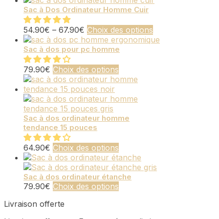
Sac à Dos Ordinateur Homme Cuir
Ce
54.90
€
–
67.90
€
Choix des options
produit
a
Sac à dos pour pc homme
plusieurs
variations.
Ce
79.90
€
Choix des options
Les
produit
options
a
peuvent
plusieurs
être
variations.
choisies
Les
Sac à dos ordinateur homme
sur
tendance 15 pouces
options
la
peuvent
page
être
Ce
64.90
€
Choix des options
du
choisies
produit
produit
sur
a
la
plusieurs
Sac à dos ordinateur étanche
Ce
79.90
€
Choix des options
page
variations.
produit
du
Les
Livraison offerte
a
produit
options
plusieurs
peuvent