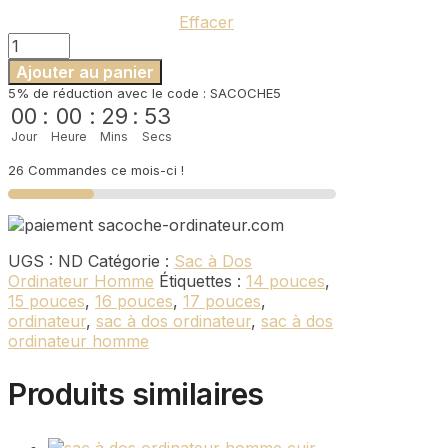
17
Effacer
pouces
quantité
de
Ajouter au panier
Sac
5% de réduction avec le code : SACOCHE5
à
00
:
00
:
29
:
52
dos
Jour
Heure
Mins
Secs
de
ville
26 Commandes ce mois-ci !
pour
homme
ordinateur
17
UGS :
ND
Catégorie :
Sac à Dos
pouces
Ordinateur Homme
Étiquettes :
14 pouces
,
15 pouces
,
16 pouces
,
17 pouces
,
ordinateur
,
sac à dos ordinateur
,
sac à dos
ordinateur homme
Produits similaires