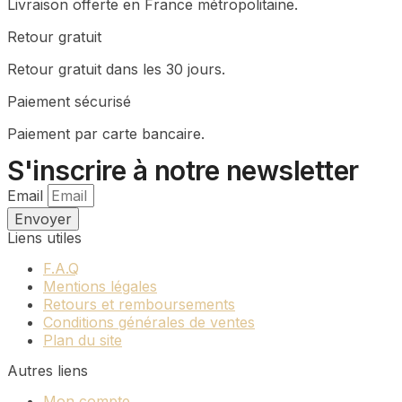
Livraison offerte en France métropolitaine.
variations.
être
Les
choisies
Retour gratuit
options
sur
peuvent
la
Retour gratuit dans les 30 jours.
être
page
choisies
Paiement sécurisé
du
sur
produit
Paiement par carte bancaire.
la
page
S'inscrire à notre newsletter
du
produit
Email
Envoyer
Liens utiles
F.A.Q
Mentions légales
Retours et remboursements
Conditions générales de ventes
Plan du site
Autres liens
Mon compte