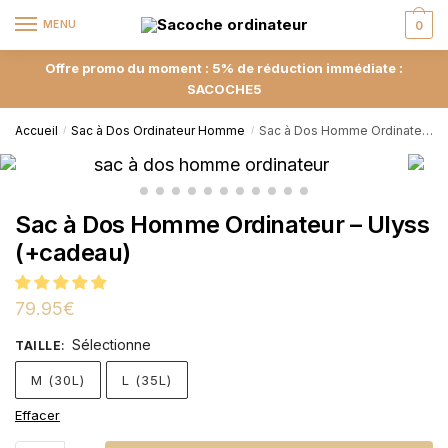
MENU
0
Offre promo du moment : 5% de réduction immédiate :
SACOCHE5
Accueil
Sac à Dos Ordinateur Homme
Sac à Dos Homme Ordinateur – Ulyss (+cadeau)
/
/
Sac à Dos Homme Ordinateur – Ulyss
(+cadeau)
79.95
€
Sélectionne
TAILLE
:
M (30L)
L (35L)
Effacer