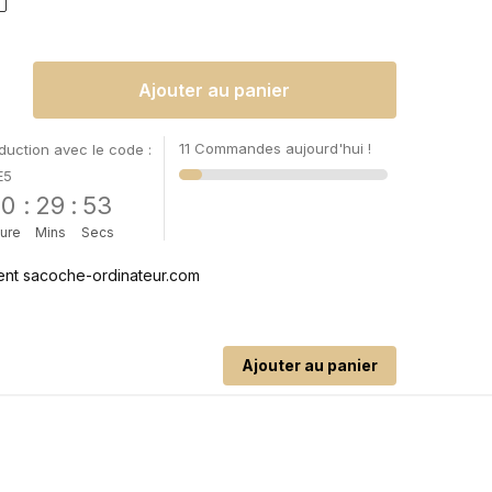
Ajouter au panier
11 Commandes aujourd'hui !
uction avec le code :
E5
00
:
29
:
53
ure
Mins
Secs
Ajouter au panier