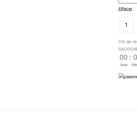
Effacer
5% de réd
SACOCH
00
:
Jour
He