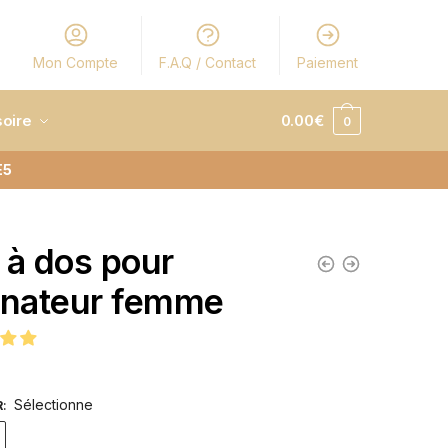
Mon Compte
F.A.Q / Contact
Paiement
oire
0.00
€
0
E5
 à dos pour
inateur femme
Sélectionne
R
: