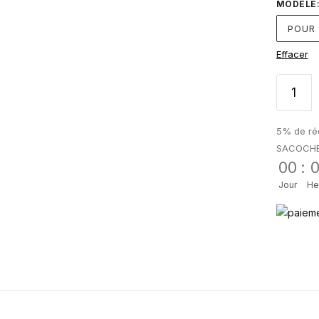
MODÈLE
POUR 
Effacer
5% de réd
SACOCH
00
:
Jour
He