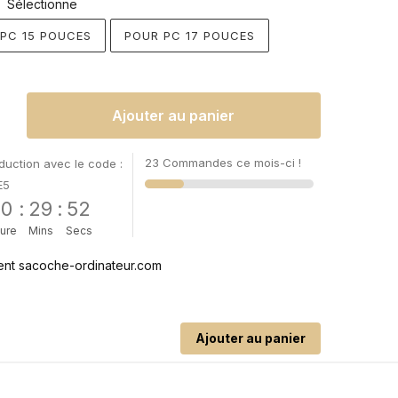
Sélectionne
:
PC 15 POUCES
POUR PC 17 POUCES
Ajouter au panier
23 Commandes ce mois-ci !
uction avec le code :
E5
00
:
29
:
52
ure
Mins
Secs
Ajouter au panier