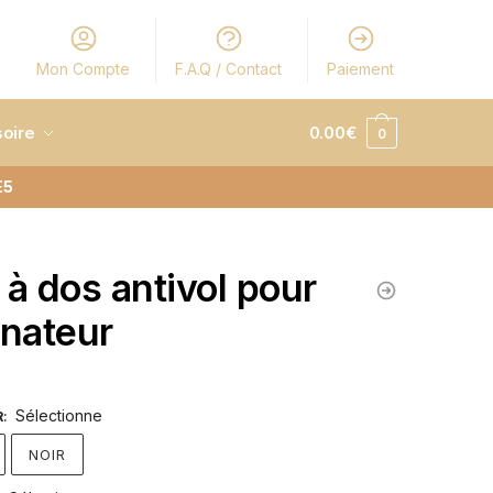
Mon Compte
F.A.Q / Contact
Paiement
oire
0.00
€
0
E5
 à dos antivol pour
inateur
Sélectionne
R
:
NOIR