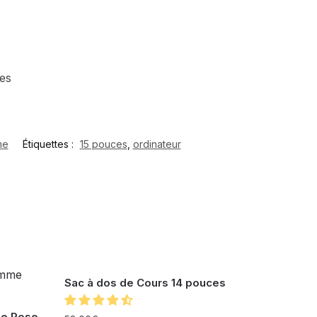
ces
me
Étiquettes :
15 pouces
,
ordinateur
Sac à dos de Cours 14 pouces
me Rose