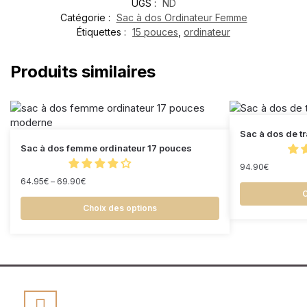
UGS :
ND
Catégorie :
Sac à dos Ordinateur Femme
Étiquettes :
15 pouces
,
ordinateur
Produits similaires
Sac à dos de t
Sac à dos femme ordinateur 17 pouces
94.90
€
64.95
€
–
69.90
€
C
Choix des options