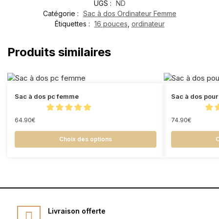
UGS :
ND
Catégorie :
Sac à dos Ordinateur Femme
Étiquettes :
16 pouces
,
ordinateur
Produits similaires
Sac à dos pc femme
Sac à dos pour
64.90
€
74.90
€
Choix des options
C
Livraison offerte