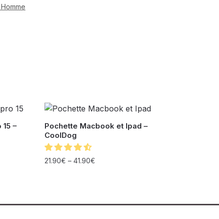
r Homme
 15 –
Pochette Macbook et Ipad –
CoolDog
21.90
€
–
41.90
€