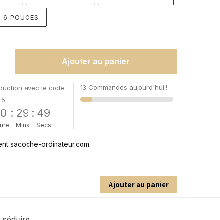
15.6 POUCES
Ajouter au panier
13 Commandes aujourd'hui !
uction avec le code :
E5
00
:
29
:
49
ure
Mins
Secs
Ajouter au panier
 séduire.