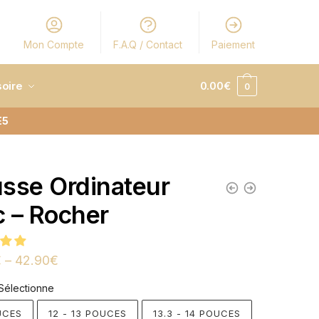
Mon Compte
F.A.Q / Contact
Paiement
oire
0.00
€
0
E5
sse Ordinateur
 – Rocher
€
–
42.90
€
Sélectionne
UCES
12 - 13 POUCES
13.3 - 14 POUCES