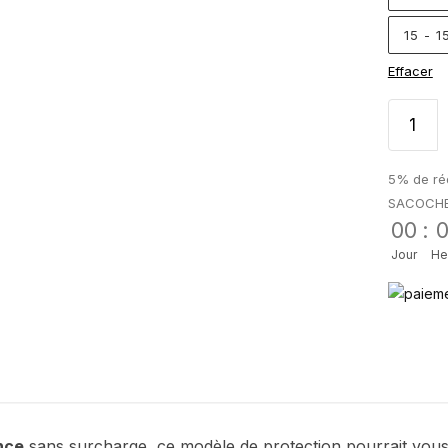
15 - 
Effacer
5% de réd
SACOCH
00
:
Jour
He
nce
sans surcharge, ce modèle de protection pourrait vous