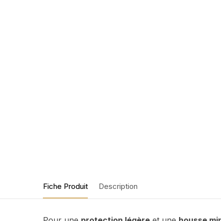
Fiche Produit
Description
Pour une
protection légère
et une
housse mi