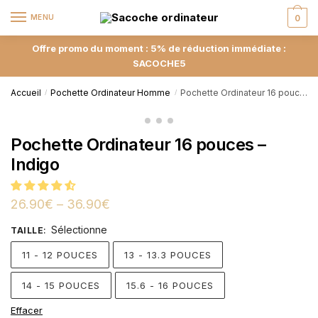
MENU
0
Offre promo du moment : 5% de réduction immédiate :
SACOCHE5
Accueil
Pochette Ordinateur Homme
Pochette Ordinateur 16 pouces – Indigo
/
/
Pochette Ordinateur 16 pouces –
Indigo
26.90
€
–
36.90
€
Sélectionne
TAILLE
:
11 - 12 POUCES
13 - 13.3 POUCES
14 - 15 POUCES
15.6 - 16 POUCES
Effacer