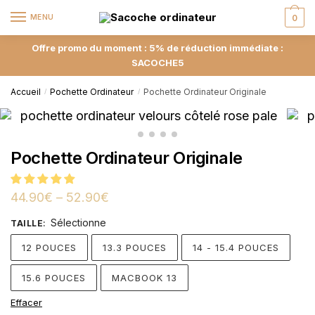
MENU
0
Offre promo du moment : 5% de réduction immédiate :
SACOCHE5
Accueil
Pochette Ordinateur
Pochette Ordinateur Originale
/
/
Pochette Ordinateur Originale
44.90
€
–
52.90
€
Sélectionne
TAILLE
:
12 POUCES
13.3 POUCES
14 - 15.4 POUCES
15.6 POUCES
MACBOOK 13
Effacer