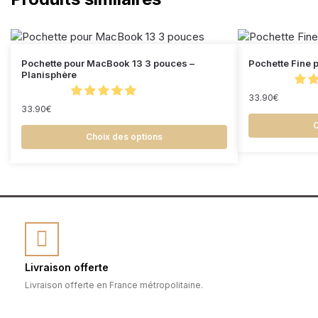
Pochette pour MacBook 13 3 pouces –
Pochette Fine 
Planisphère
33.90
€
33.90
€
C
Choix des options
Livraison offerte
Livraison offerte en France métropolitaine.