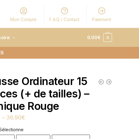
Mon Compte
F.A.Q / Contact
Paiement
oire
0.00
€
0
E5
sse Ordinateur 15
ces (+ de tailles) –
nique Rouge
€
–
36.90
€
Sélectionne