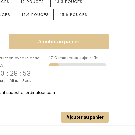
UCES
12 POUCES
13.3 POUCES
UCES
15.4 POUCES
15.6 POUCES
Ajouter au panier
17 Commandes aujourd'hui !
uction avec le code :
E5
00
:
29
:
53
ure
Mins
Secs
Ajouter au panier