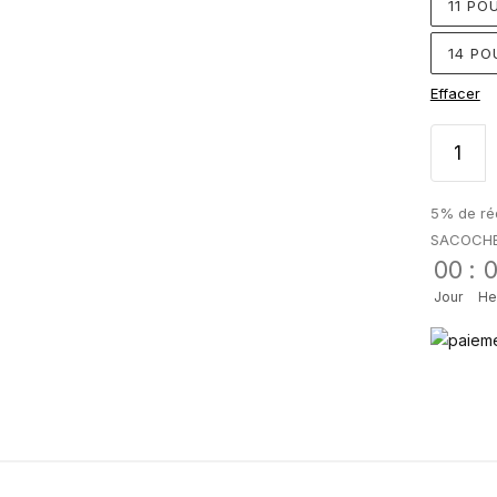
11 PO
14 PO
Effacer
5% de réd
SACOCH
00
:
Jour
He