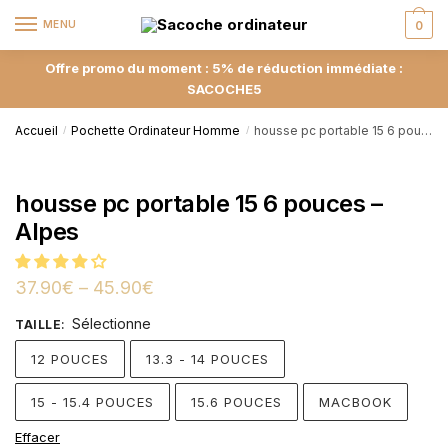
MENU
0
Offre promo du moment : 5% de réduction immédiate :
SACOCHE5
Accueil
Pochette Ordinateur Homme
housse pc portable 15 6 pouces – Alpes
/
/
housse pc portable 15 6 pouces –
Alpes
37.90
€
–
45.90
€
Sélectionne
TAILLE
:
12 POUCES
13.3 - 14 POUCES
15 - 15.4 POUCES
15.6 POUCES
MACBOOK
Effacer