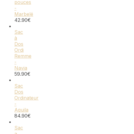
pouces
-
Marbelé
42.90
€
Sac
à
Dos
Ordi
Remme
-
Navia
59.90
€
Sac
Dos
Ordinateur
-
Aquila
84.90
€
Sac
a