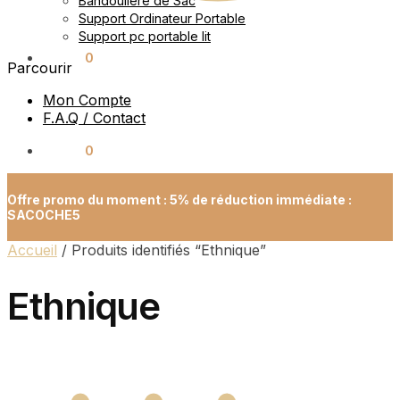
Bandoulière de Sac
Support Ordinateur Portable
Support pc portable lit
0.00
€
0
Parcourir
Mon Compte
F.A.Q / Contact
0.00
€
0
Offre promo du moment : 5% de réduction immédiate :
SACOCHE5
Accueil
/
Produits identifiés “Ethnique”
Ethnique