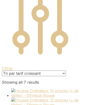
Filtres
Sorted
Showing all 7 results
by
price:
low
to