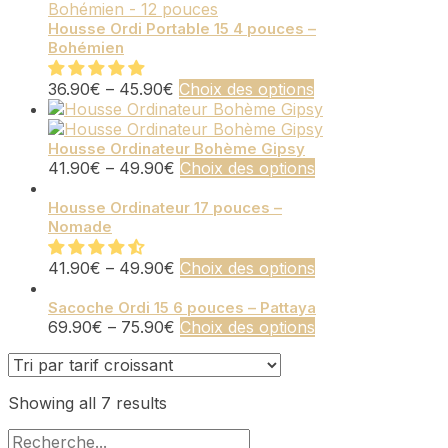
page
variations.
du
Les
Housse Ordi Portable 15 4 pouces –
Bohémien
produit
options
peuvent
être
Ce
36.90
€
–
45.90
€
Choix des options
choisies
produit
sur
a
la
plusieurs
Housse Ordinateur Bohème Gipsy
Ce
41.90
€
–
49.90
€
Choix des options
page
variations.
produit
du
Les
a
Housse Ordinateur 17 pouces –
produit
options
Nomade
plusieurs
peuvent
variations.
être
Les
Ce
41.90
€
–
49.90
€
Choix des options
choisies
options
produit
sur
peuvent
a
Sacoche Ordi 15 6 pouces – Pattaya
la
Ce
69.90
€
–
75.90
€
Choix des options
être
plusieurs
page
produit
choisies
variations.
du
a
sur
Les
produit
plusieurs
la
options
Sorted
Showing all 7 results
variations.
page
peuvent
by
Les
du
être
Rechercher :
price:
options
produit
choisies