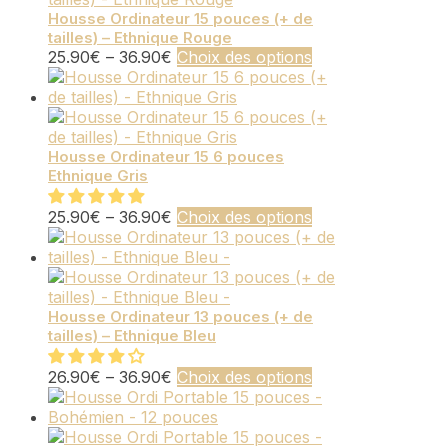
high
Housse Ordinateur 15 pouces (+ de
tailles) – Ethnique Rouge
Ce
25.90
€
–
36.90
€
Choix des options
produit
a
plusieurs
variations.
Les
Housse Ordinateur 15 6 pouces
Ethnique Gris
options
peuvent
être
Ce
25.90
€
–
36.90
€
Choix des options
choisies
produit
sur
a
la
plusieurs
page
variations.
du
Les
Housse Ordinateur 13 pouces (+ de
tailles) – Ethnique Bleu
produit
options
peuvent
être
Ce
26.90
€
–
36.90
€
Choix des options
choisies
produit
sur
a
la
plusieurs