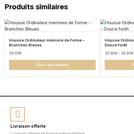
Produits similaires
Housse Ordinateur mémoire de forme –
Housse Ordina
Branches Bleues
Douce forêt
39.00
€
30.90
€
–
36.90
€
Choix des options
C
Livraison offerte
Livraison offerte en France métropolitaine.