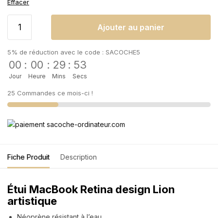
Effacer
Ajouter au panier
5% de réduction avec le code : SACOCHE5
00
:
00
:
29
:
53
Jour
Heure
Mins
Secs
25 Commandes ce mois-ci !
Fiche Produit
Description
Étui MacBook Retina design Lion
artistique
Néoprène résistant à l’eau