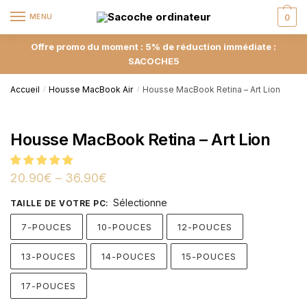
MENU
0
Offre promo du moment : 5% de réduction immédiate :
SACOCHE5
Accueil
Housse MacBook Air
Housse MacBook Retina – Art Lion
/
/
Housse MacBook Retina – Art Lion
20.90
€
–
36.90
€
Sélectionne
TAILLE DE VOTRE PC
:
7-POUCES
10-POUCES
12-POUCES
13-POUCES
14-POUCES
15-POUCES
17-POUCES