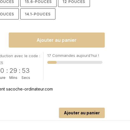
POUCES
15.6-POUCES
12 POUCES
POUCES
14.1-POUCES
Ajouter au panier
17 Commandes aujourd'hui !
uction avec le code :
E5
00
:
29
:
52
ure
Mins
Secs
Ajouter au panier