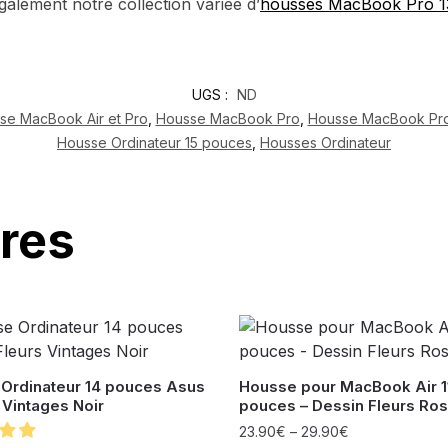
alement notre collection variée d’
housses MacBook Pro 1
UGS :
ND
se MacBook Air et Pro
,
Housse MacBook Pro
,
Housse MacBook Pro
Housse Ordinateur 15 pouces
,
Housses Ordinateur
ires
Ordinateur 14 pouces Asus
Housse pour MacBook Air 1
 Vintages Noir
pouces – Dessin Fleurs Ro
23.90
€
–
29.90
€