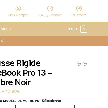
Mon Compte
F.A.Q / Contact
Paiement
oire
0.00
€
0
E5
sse Rigide
Book Pro 13 –
bre Noir
€
–
42.90
€
Sélectionne
OU MODÈLE DE VOTRE PC
: