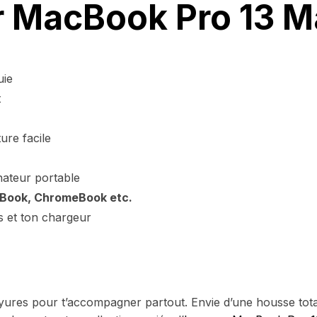
ur MacBook Pro 13 M
uie
t
re facile
nateur portable
Book, ChromeBook etc.
s et ton chargeur
yures pour t’accompagner partout. Envie d’une housse tota