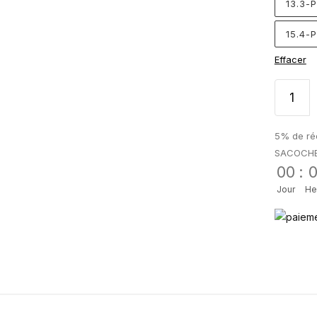
13.3-
15.4-
Effacer
5% de réd
SACOCH
00
:
Jour
He