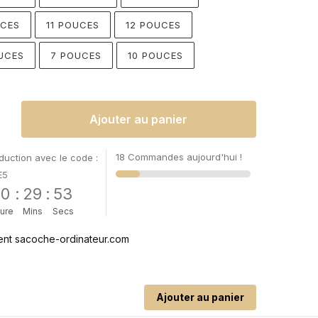
UCES
11 POUCES
12 POUCES
UCES
7 POUCES
10 POUCES
Ajouter au panier
18 Commandes aujourd'hui !
uction avec le code :
E5
00
:
29
:
52
ure
Mins
Secs
Ajouter au panier