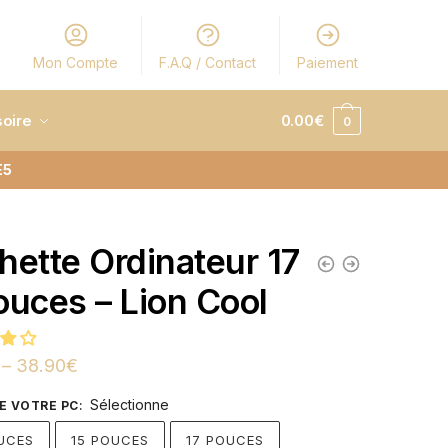
Mon Compte
F.A.Q / Contact
Paiement
oire
0.00
€
0
E5
hette Ordinateur 17
ouces – Lion Cool
–
38.90
€
Sélectionne
DE VOTRE PC
:
UCES
15 POUCES
17 POUCES