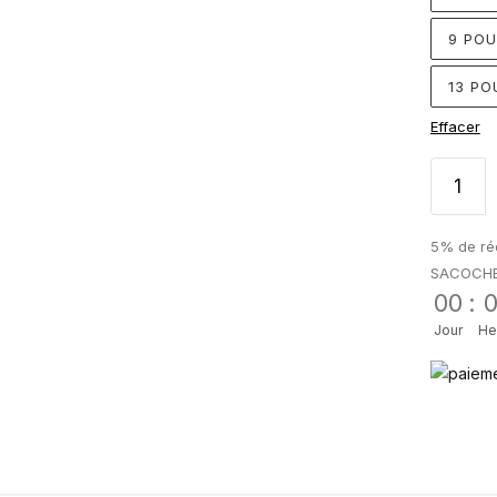
9 PO
13 PO
Effacer
5% de réd
SACOCH
00
:
Jour
He