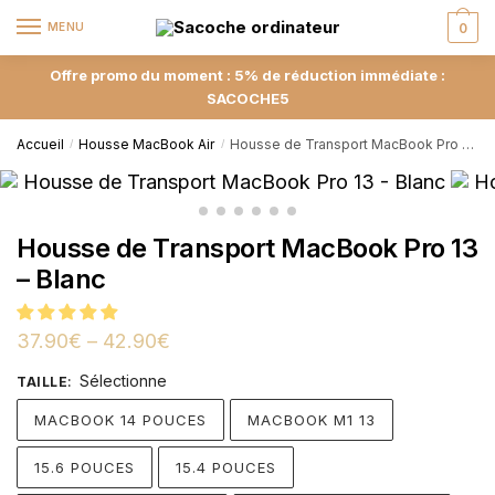
MENU
0
Offre promo du moment : 5% de réduction immédiate :
SACOCHE5
Accueil
Housse MacBook Air
Housse de Transport MacBook Pro 13 – Blanc
/
/
Housse de Transport MacBook Pro 13
– Blanc
37.90
€
–
42.90
€
Sélectionne
TAILLE
:
MACBOOK 14 POUCES
MACBOOK M1 13
15.6 POUCES
15.4 POUCES