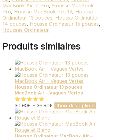
MacBook Air et Pro
,
Housse MacBook
Pro
,
Housse MacBook Pro 13
,
Housse
Ordinateur 13 pouces
,
Housse Ordinateur
14 pouces
,
Housse Ordinateur 15 pouces
,
Housses Ordinateur
Produits similaires
Housse Ordinateur 13 pouces
MacBook Air – Vagues Vertes
Ce
30.90
€
–
36.90
€
Choix des options
produit
a
plusieurs
variations.
Les
Housse Ordinateur MacBook Air –