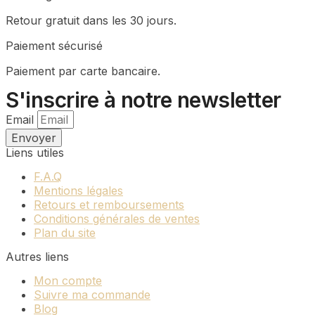
options
du
peuvent
produit
Retour gratuit dans les 30 jours.
être
choisies
Paiement sécurisé
sur
Paiement par carte bancaire.
la
page
S'inscrire à notre newsletter
du
produit
Email
Envoyer
Liens utiles
F.A.Q
Mentions légales
Retours et remboursements
Conditions générales de ventes
Plan du site
Autres liens
Mon compte
Suivre ma commande
Blog