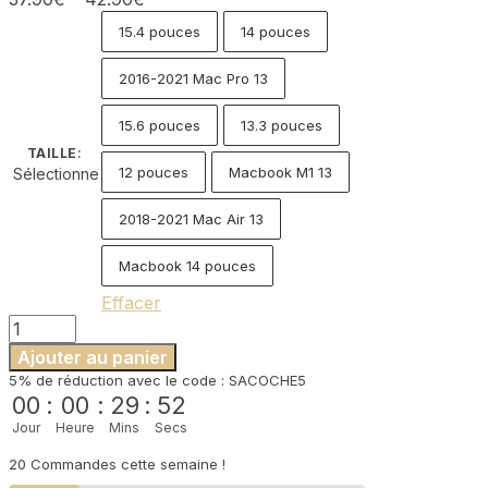
Poignée
-
15.4 pouces
14 pouces
Noir
2016-2021 Mac Pro 13
15.6 pouces
13.3 pouces
TAILLE
:
12 pouces
Macbook M1 13
Sélectionne
2018-2021 Mac Air 13
Macbook 14 pouces
Effacer
quantité
de
Ajouter au panier
Housse
5% de réduction avec le code : SACOCHE5
Ordinateur
00
:
00
:
29
:
52
avec
Jour
Heure
Mins
Secs
Poignée
-
20 Commandes cette semaine !
Noir