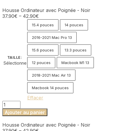
Housse Ordinateur avec Poignée - Noir
37.90
€
–
42.90
€
15.4 pouces
14 pouces
2016-2021 Mac Pro 13
15.6 pouces
13.3 pouces
TAILLE
:
12 pouces
Macbook M1 13
Sélectionne
2018-2021 Mac Air 13
Macbook 14 pouces
Effacer
quantité
de
Ajouter au panier
Housse
Ordinateur
Housse Ordinateur avec Poignée - Noir
avec
37.90
€
–
42.90
€