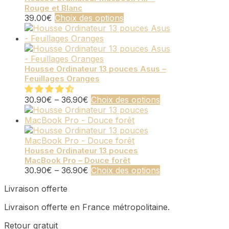
Rouge et Blanc
options
Ce
39.00
€
Choix des options
peuvent
produit
être
a
choisies
plusieurs
sur
variations.
la
Les
Housse Ordinateur 13 pouces Asus –
page
Feuillages Oranges
options
du
peuvent
produit
être
Ce
30.90
€
–
36.90
€
Choix des options
choisies
produit
sur
a
la
plusieurs
page
variations.
du
Les
Housse Ordinateur 13 pouces
MacBook Pro – Douce forêt
produit
options
Ce
30.90
€
–
36.90
€
Choix des options
peuvent
produit
être
Livraison offerte
a
choisies
plusieurs
sur
Livraison offerte en France métropolitaine.
variations.
la
Les
page
Retour gratuit