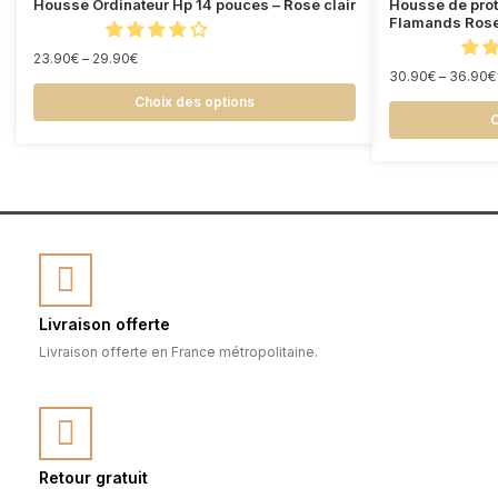
Housse Ordinateur Hp 14 pouces – Rose clair
Housse de prot
Flamands Ros
23.90
€
–
29.90
€
30.90
€
–
36.90
€
Choix des options
C
Livraison offerte
Livraison offerte en France métropolitaine.
Retour gratuit