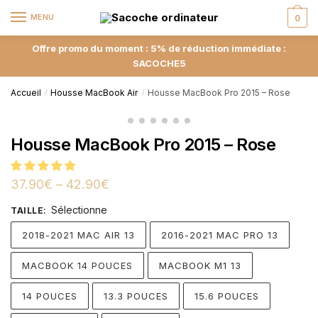
MENU
0
Offre promo du moment : 5% de réduction immédiate :
SACOCHE5
Accueil
Housse MacBook Air
Housse MacBook Pro 2015 – Rose
/
/
Housse MacBook Pro 2015 – Rose
37.90
€
–
42.90
€
Sélectionne
TAILLE
:
2018-2021 MAC AIR 13
2016-2021 MAC PRO 13
MACBOOK 14 POUCES
MACBOOK M1 13
14 POUCES
13.3 POUCES
15.6 POUCES