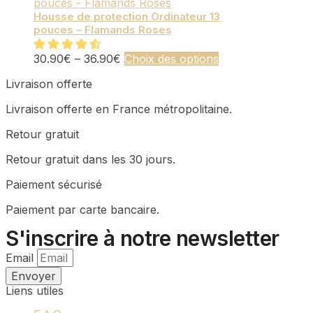
variations.
page
Les
du
Housse de protection Ordinateur 13
pouces – Flamands Roses
options
produit
peuvent
être
Ce
30.90
€
–
36.90
€
Choix des options
choisies
produit
Livraison offerte
sur
a
la
plusieurs
Livraison offerte en France métropolitaine.
page
variations.
du
Les
Retour gratuit
produit
options
peuvent
Retour gratuit dans les 30 jours.
être
choisies
Paiement sécurisé
sur
Paiement par carte bancaire.
la
page
S'inscrire à notre newsletter
du
produit
Email
Envoyer
Liens utiles