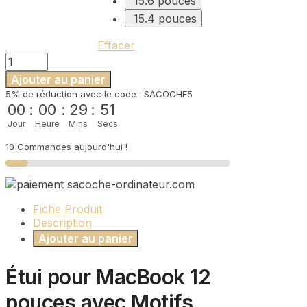
15.6 pouces
15.4 pouces
Effacer
quantité
de
Ajouter au panier
Housse
5% de réduction avec le code : SACOCHE5
Ordinateur
00
:
00
:
29
:
51
MacBook
Jour
Heure
Mins
Secs
12
pouces
10 Commandes aujourd'hui !
-
Fleurs
Fond
Bleu
Fiche Produit
Description
Ajouter au panier
Étui pour MacBook 12
pouces avec Motifs