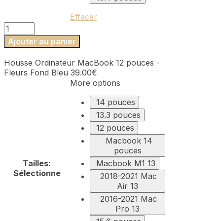
Effacer
quantité
de
Ajouter au panier
Housse
Ordinateur
Housse Ordinateur MacBook 12 pouces -
MacBook
Fleurs Fond Bleu
39.00
€
12
More options
pouces
-
14 pouces
Fleurs
13.3 pouces
Fond
Bleu
12 pouces
Macbook 14
pouces
Tailles
:
Macbook M1 13
Sélectionne
2018-2021 Mac
Air 13
2016-2021 Mac
Pro 13