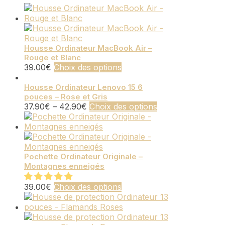
Housse Ordinateur MacBook Air –
Rouge et Blanc
Ce
39.00
€
Choix des options
produit
a
Housse Ordinateur Lenovo 15 6
pouces – Rose et Gris
plusieurs
Ce
37.90
€
–
42.90
€
Choix des options
variations.
produit
Les
a
options
plusieurs
peuvent
variations.
être
Les
Pochette Ordinateur Originale –
choisies
Montagnes enneigés
options
sur
peuvent
la
Ce
être
39.00
€
Choix des options
page
produit
choisies
du
a
sur
produit
plusieurs
la