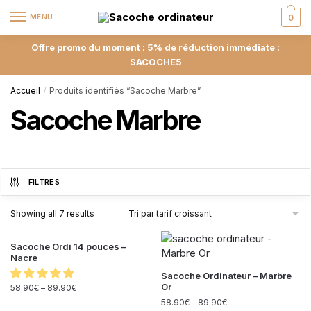
MENU
0
Offre promo du moment : 5% de réduction immédiate :
SACOCHE5
Accueil
Produits identifiés “Sacoche Marbre”
/
Sacoche Marbre
FILTRES
Showing all 7 results
Sacoche Ordi 14 pouces –
Nacré
Sacoche Ordinateur – Marbre
Or
58.90
€
–
89.90
€
58.90
€
–
89.90
€